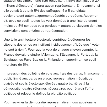
situation est simple : une liste recueillant 4,99% (soit jusqu’à 2,4
millions d’électeurs) n’aura aucun représentant. En revanche, si
elle venait à obtenir 5% des suffrages, 4 à 5 candidats
deviendraient automatiquement députés européens. Autrement
dit, avec ce seuil, toutes les voix données à une liste obtenant
moins de 5% sont des voix perdues − autant de citoyens dont les
convictions sont privées de représentation.
Une telle architecture électorale contribue à détourner les
citoyens des urnes en instillant insidieusement l’idée que “ voter
ne sert à rien “. Pour que la voix de chaque citoyen compte, la
France devrait rejoindre l’Allemagne, l’Espagne, le Portugal, la
Belgique, les Pays-Bas ou la Finlande en supprimant ce seuil
mortifère de 5%.
Impression des bulletins de vote aux frais des partis, financement
public limité aux partis en place, représentation médiatique
biaisée et seuils électoraux élevés : quatre barrières à la
démocratie, quatre réformes nécessaires pour élargir l’offre
politique et relever le défi de la pluralité politique.
Pour revivifier la démocratie représentative, nous appelons le