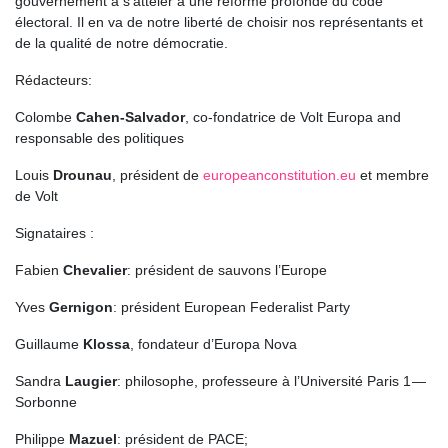
gouvernement à s’atteler à une réforme profonde du code
électoral. Il en va de notre liberté de choisir nos représentants et
de la qualité de notre démocratie.
Rédacteurs:
Colombe
Cahen-Salvador
, co-fondatrice de Volt Europa and
responsable des politiques
Louis
Drounau
, président de
europeanconstitution.eu
et membre
de Volt
Signataires :
Fabien
Chevalier
: président de sauvons l’Europe
Yves
Gernigon
: président European Federalist Party
Guillaume
Klossa
, fondateur d’Europa Nova
Sandra
Laugier
: philosophe, professeure à l’Université Paris 1 —
Sorbonne
Philippe
Mazuel
: président de PACE;